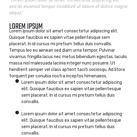
“Lorem ipsum dolor sit amet, consectetur adipiscing elit,
sed do eiusmod tempor incididunt ut labore et dolore magna
aliqua.”
LOREM IPSUM
Lorem ipsum dolor sit amet consectetur adipiscing elit.
Quisque faucibus ex sapien vitae pellentesque sem
placerat. In id cursus mi pretium tellus duis convallis.
Tempus leo eu aenean sed diam urna tempor. Pulvinar
vivamus fringilla lacus nec metus bibendum egestas. Iaculis
massa nisl malesuada lacinia integer nunc posuere. Ut
hendrerit semper vel class aptent taciti sociosqu. Ad litora
torquent per conubia nostra inceptos himenaeos.
Lorem ipsum dolor sit amet consectetur adipiscing
elit. Quisque faucibus ex sapien vitae pellentesque
sem placerat. In id cursus mi pretium tellus duis
convallis.
Lorem ipsum dolor sit amet consectetur adipiscing
elit. Quisque faucibus ex sapien vitae pellentesque
sem placerat. In id cursus mi pretium tellus duis
convallis.