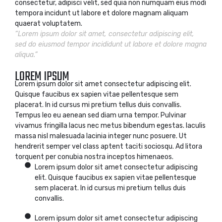
consectetur, adipisci velit, sed quia non numquam eius modi
tempora incidunt ut labore et dolore magnam aliquam
quaerat voluptatem.
“Lorem ipsum dolor sit amet, consectetur adipiscing elit,
sed do eiusmod tempor incididunt ut labore et dolore magna
aliqua.”
LOREM IPSUM
Lorem ipsum dolor sit amet consectetur adipiscing elit.
Quisque faucibus ex sapien vitae pellentesque sem
placerat. In id cursus mi pretium tellus duis convallis.
Tempus leo eu aenean sed diam urna tempor. Pulvinar
vivamus fringilla lacus nec metus bibendum egestas. Iaculis
massa nisl malesuada lacinia integer nunc posuere. Ut
hendrerit semper vel class aptent taciti sociosqu. Ad litora
torquent per conubia nostra inceptos himenaeos.
Lorem ipsum dolor sit amet consectetur adipiscing
elit. Quisque faucibus ex sapien vitae pellentesque
sem placerat. In id cursus mi pretium tellus duis
convallis.
Lorem ipsum dolor sit amet consectetur adipiscing